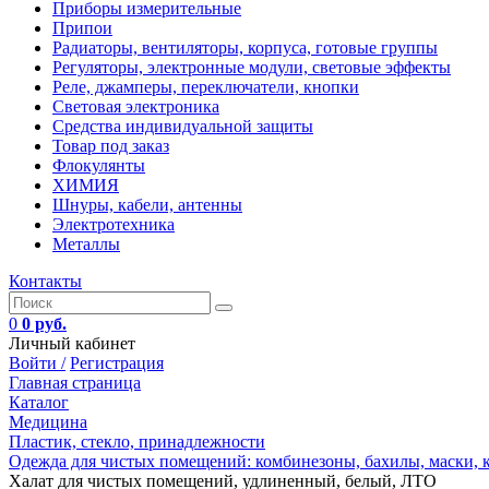
Приборы измерительные
Припои
Радиаторы, вентиляторы, корпуса, готовые группы
Регуляторы, электронные модули, световые эффекты
Реле, джамперы, переключатели, кнопки
Световая электроника
Средства индивидуальной защиты
Товар под заказ
Флокулянты
ХИМИЯ
Шнуры, кабели, антенны
Электротехника
Металлы
Контакты
0
0 руб.
Личный кабинет
Войти /
Регистрация
Главная страница
Каталог
Медицина
Пластик, стекло, принадлежности
Одежда для чистых помещений: комбинезоны, бахилы, маски,
Халат для чистых помещений, удлиненный, белый, ЛТО