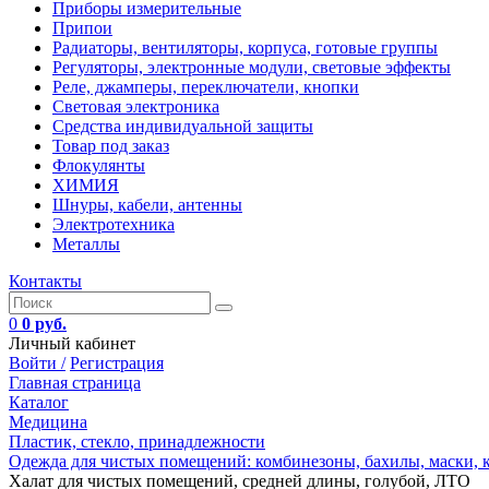
Приборы измерительные
Припои
Радиаторы, вентиляторы, корпуса, готовые группы
Регуляторы, электронные модули, световые эффекты
Реле, джамперы, переключатели, кнопки
Световая электроника
Средства индивидуальной защиты
Товар под заказ
Флокулянты
ХИМИЯ
Шнуры, кабели, антенны
Электротехника
Металлы
Контакты
0
0 руб.
Личный кабинет
Войти /
Регистрация
Главная страница
Каталог
Медицина
Пластик, стекло, принадлежности
Одежда для чистых помещений: комбинезоны, бахилы, маски,
Халат для чистых помещений, средней длины, голубой, ЛТО