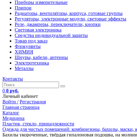
Приборы измерительные
Припои
Радиаторы, вентиляторы, корпуса, готовые группы
Регуляторы, электронные модули, световые эффекты
Реле, джамперы, переключатели, кнопки
Световая электроника
Средства индивидуальной защиты
Товар под заказ
Флокулянты
ХИМИЯ
Шнуры, кабели, антенны
Электротехника
Металлы
Контакты
0
0 руб.
Личный кабинет
Войти /
Регистрация
Главная страница
Каталог
Медицина
Пластик, стекло, принадлежности
Одежда для чистых помещений: комбинезоны, бахилы, маски,
Бахилы укороченные, твёрдая гипалоновая подошва, на молни