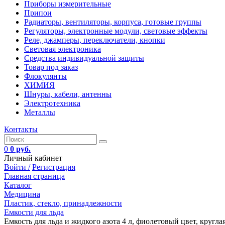
Приборы измерительные
Припои
Радиаторы, вентиляторы, корпуса, готовые группы
Регуляторы, электронные модули, световые эффекты
Реле, джамперы, переключатели, кнопки
Световая электроника
Средства индивидуальной защиты
Товар под заказ
Флокулянты
ХИМИЯ
Шнуры, кабели, антенны
Электротехника
Металлы
Контакты
0
0 руб.
Личный кабинет
Войти /
Регистрация
Главная страница
Каталог
Медицина
Пластик, стекло, принадлежности
Емкости для льда
Емкость для льда и жидкого азота 4 л, фиолетовый цвет, круглая