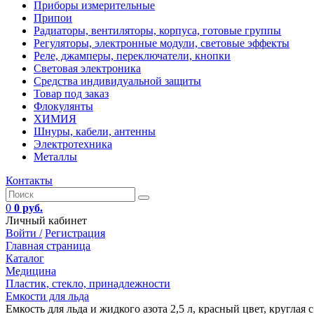
Приборы измерительные
Припои
Радиаторы, вентиляторы, корпуса, готовые группы
Регуляторы, электронные модули, световые эффекты
Реле, джамперы, переключатели, кнопки
Световая электроника
Средства индивидуальной защиты
Товар под заказ
Флокулянты
ХИМИЯ
Шнуры, кабели, антенны
Электротехника
Металлы
Контакты
0
0 руб.
Личный кабинет
Войти /
Регистрация
Главная страница
Каталог
Медицина
Пластик, стекло, принадлежности
Емкости для льда
Емкость для льда и жидкого азота 2,5 л, красный цвет, круглая 