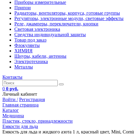
Приборы измерительные
Припои
Радиаторы, вентиляторы, корпуса, готовые группы
Регуляторы, электронные модули, световые эффекты
Реле, джамперы, переключатели, кнопки
Световая электроника
Средства индивидуальной защиты
Товар под заказ
Флокулянты
ХИМИЯ
Шнуры, кабели, антенны
Электротехника
Металлы
Контакты
0
0 руб.
Личный кабинет
Войти /
Регистрация
Главная страница
Каталог
Медицина
Пластик, стекло, принадлежности
Емкости для льда
Емкость для льда и жидкого азота 1 л, красный цвет, Mini, Corni