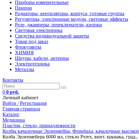
Приборы измерительные
Припои
Радиаторы, вентиляторы, корпуса, готовые группы
Регуляторы, электронные модули, световые эффекты
Реле, джамперы, переключатели, кнопки
Световая электроника
Средства индивидуальной защиты
Товар под заказ
Флокулянты
ХИМИЯ
Шнуры, кабели, антенны
Электротехника
Металлы
Контакты
0
0 руб.
Личный кабинет
Войти /
Регистрация
Главная страница
Каталог
Медицина
Пластик, стекло, принадлежности
Колбы качалочные Эрленмейра, Фернбаха, качалочные высоко
Колба Эрленмейера 6000 мл, стекло Pyrex, винт. крышка, град., 