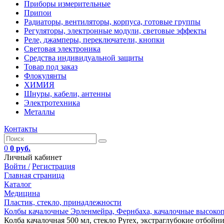
Приборы измерительные
Припои
Радиаторы, вентиляторы, корпуса, готовые группы
Регуляторы, электронные модули, световые эффекты
Реле, джамперы, переключатели, кнопки
Световая электроника
Средства индивидуальной защиты
Товар под заказ
Флокулянты
ХИМИЯ
Шнуры, кабели, антенны
Электротехника
Металлы
Контакты
0
0 руб.
Личный кабинет
Войти /
Регистрация
Главная страница
Каталог
Медицина
Пластик, стекло, принадлежности
Колбы качалочные Эрленмейра, Фернбаха, качалочные высоко
Колба качалочная 500 мл, стекло Pyrex, экстраглубокие отбойни