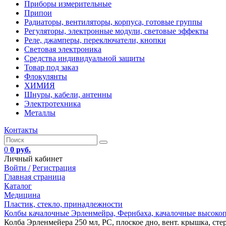
Приборы измерительные
Припои
Радиаторы, вентиляторы, корпуса, готовые группы
Регуляторы, электронные модули, световые эффекты
Реле, джамперы, переключатели, кнопки
Световая электроника
Средства индивидуальной защиты
Товар под заказ
Флокулянты
ХИМИЯ
Шнуры, кабели, антенны
Электротехника
Металлы
Контакты
0
0 руб.
Личный кабинет
Войти /
Регистрация
Главная страница
Каталог
Медицина
Пластик, стекло, принадлежности
Колбы качалочные Эрленмейра, Фернбаха, качалочные высоко
Колба Эрленмейера 250 мл, PC, плоское дно, вент. крышка, стер