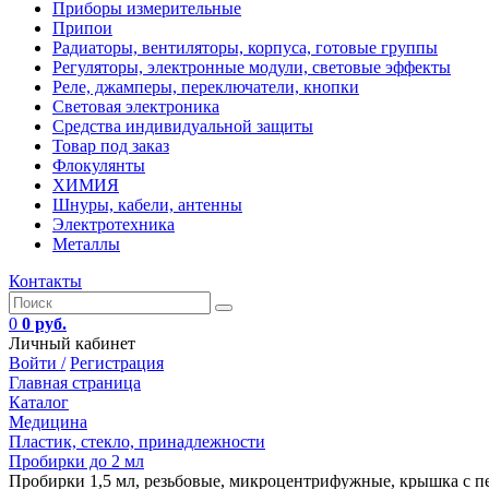
Приборы измерительные
Припои
Радиаторы, вентиляторы, корпуса, готовые группы
Регуляторы, электронные модули, световые эффекты
Реле, джамперы, переключатели, кнопки
Световая электроника
Средства индивидуальной защиты
Товар под заказ
Флокулянты
ХИМИЯ
Шнуры, кабели, антенны
Электротехника
Металлы
Контакты
0
0 руб.
Личный кабинет
Войти /
Регистрация
Главная страница
Каталог
Медицина
Пластик, стекло, принадлежности
Пробирки до 2 мл
Пробирки 1,5 мл, резьбовые, микроцентрифужные, крышка с пет