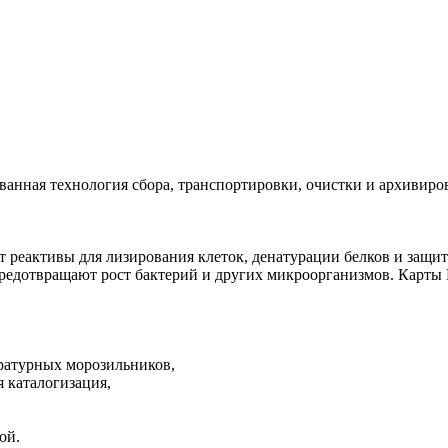
ованная технология сбора, транспортировки, очистки и архиви
т реактивы для лизирования клеток, денатурации белков и защи
редотвращают рост бактерий и других микроорганизмов. Карты
ратурных морозильников,
я каталогизация,
ой.