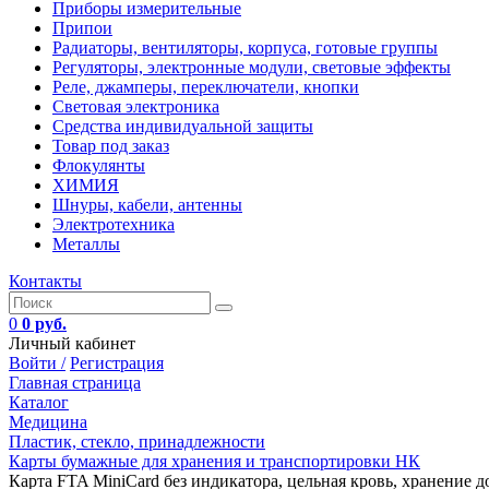
Приборы измерительные
Припои
Радиаторы, вентиляторы, корпуса, готовые группы
Регуляторы, электронные модули, световые эффекты
Реле, джамперы, переключатели, кнопки
Световая электроника
Средства индивидуальной защиты
Товар под заказ
Флокулянты
ХИМИЯ
Шнуры, кабели, антенны
Электротехника
Металлы
Контакты
0
0 руб.
Личный кабинет
Войти /
Регистрация
Главная страница
Каталог
Медицина
Пластик, стекло, принадлежности
Карты бумажные для хранения и транспортировки НК
Карта FTA MiniCard без индикатора, цельная кровь, хранение до