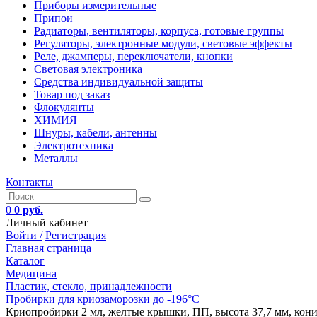
Приборы измерительные
Припои
Радиаторы, вентиляторы, корпуса, готовые группы
Регуляторы, электронные модули, световые эффекты
Реле, джамперы, переключатели, кнопки
Световая электроника
Средства индивидуальной защиты
Товар под заказ
Флокулянты
ХИМИЯ
Шнуры, кабели, антенны
Электротехника
Металлы
Контакты
0
0 руб.
Личный кабинет
Войти /
Регистрация
Главная страница
Каталог
Медицина
Пластик, стекло, принадлежности
Пробирки для криозаморозки до -196°С
Криопробирки 2 мл, желтые крышки, ПП, высота 37,7 мм, коничес