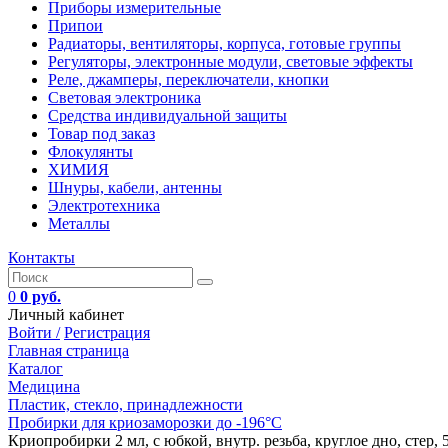
Приборы измерительные
Припои
Радиаторы, вентиляторы, корпуса, готовые группы
Регуляторы, электронные модули, световые эффекты
Реле, джамперы, переключатели, кнопки
Световая электроника
Средства индивидуальной защиты
Товар под заказ
Флокулянты
ХИМИЯ
Шнуры, кабели, антенны
Электротехника
Металлы
Контакты
0
0 руб.
Личный кабинет
Войти /
Регистрация
Главная страница
Каталог
Медицина
Пластик, стекло, принадлежности
Пробирки для криозаморозки до -196°С
Криопробирки 2 мл, с юбкой, внутр. резьба, круглое дно, стер, 5