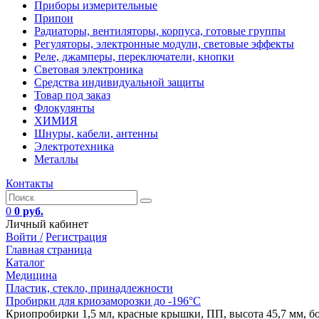
Приборы измерительные
Припои
Радиаторы, вентиляторы, корпуса, готовые группы
Регуляторы, электронные модули, световые эффекты
Реле, джамперы, переключатели, кнопки
Световая электроника
Средства индивидуальной защиты
Товар под заказ
Флокулянты
ХИМИЯ
Шнуры, кабели, антенны
Электротехника
Металлы
Контакты
0
0 руб.
Личный кабинет
Войти /
Регистрация
Главная страница
Каталог
Медицина
Пластик, стекло, принадлежности
Пробирки для криозаморозки до -196°С
Криопробирки 1,5 мл, красные крышки, ПП, высота 45,7 мм, бок