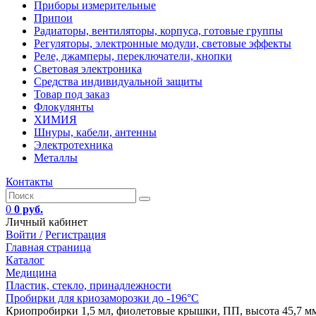
Приборы измерительные
Припои
Радиаторы, вентиляторы, корпуса, готовые группы
Регуляторы, электронные модули, световые эффекты
Реле, джамперы, переключатели, кнопки
Световая электроника
Средства индивидуальной защиты
Товар под заказ
Флокулянты
ХИМИЯ
Шнуры, кабели, антенны
Электротехника
Металлы
Контакты
0
0 руб.
Личный кабинет
Войти /
Регистрация
Главная страница
Каталог
Медицина
Пластик, стекло, принадлежности
Пробирки для криозаморозки до -196°С
Криопробирки 1,5 мл, фиолетовые крышки, ПП, высота 45,7 мм, к