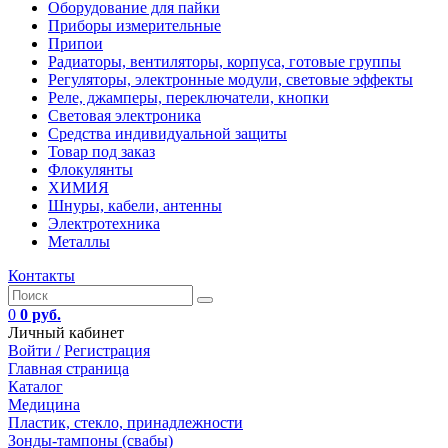
Оборудование для пайки
Приборы измерительные
Припои
Радиаторы, вентиляторы, корпуса, готовые группы
Регуляторы, электронные модули, световые эффекты
Реле, джамперы, переключатели, кнопки
Световая электроника
Средства индивидуальной защиты
Товар под заказ
Флокулянты
ХИМИЯ
Шнуры, кабели, антенны
Электротехника
Металлы
Контакты
0
0 руб.
Личный кабинет
Войти /
Регистрация
Главная страница
Каталог
Медицина
Пластик, стекло, принадлежности
Зонды-тампоны (свабы)