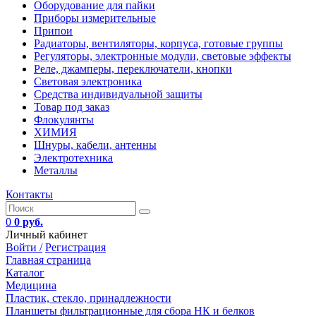
Оборудование для пайки
Приборы измерительные
Припои
Радиаторы, вентиляторы, корпуса, готовые группы
Регуляторы, электронные модули, световые эффекты
Реле, джамперы, переключатели, кнопки
Световая электроника
Средства индивидуальной защиты
Товар под заказ
Флокулянты
ХИМИЯ
Шнуры, кабели, антенны
Электротехника
Металлы
Контакты
0
0 руб.
Личный кабинет
Войти /
Регистрация
Главная страница
Каталог
Медицина
Пластик, стекло, принадлежности
Планшеты фильтрационные для сбора НК и белков