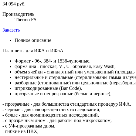
34 094 руб.
Производитель
Thermo FS
Заказать
Полное описание
Планшеты для ИФА и ИФлА
Формат - 96-, 384- и 1536-луночные,
форма дна - плоская, V-, U- образная, Easy Wash,
объем ячейки - стандартный или уменьшенный (площадь д
нестерильные и стерильные (стерилизованы гамма-излуч
разборные (стрипованные) или цельнолитые (неразборные
штрихкодированные (Bar Code),
прозрачные и непрозрачные (белые и черные),
- прозрачные - для большинства стандартных процедур ИФА,
- черные - для флюоресцентных исследований,
- белые - для люминисцентных исследований,
- с прозрачным дном - для работы под микроскопом,
- с УФ-прозрачным дном,
- гибкие из ПВХ,