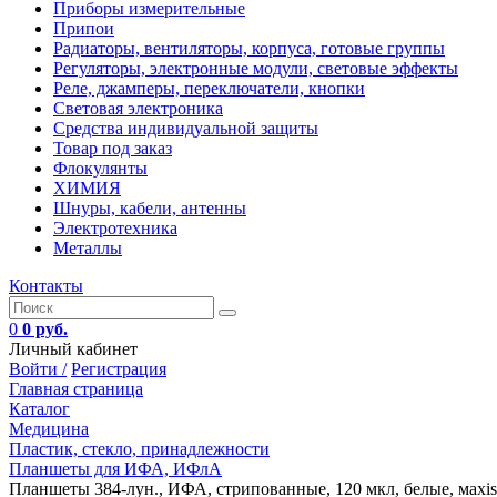
Приборы измерительные
Припои
Радиаторы, вентиляторы, корпуса, готовые группы
Регуляторы, электронные модули, световые эффекты
Реле, джамперы, переключатели, кнопки
Световая электроника
Средства индивидуальной защиты
Товар под заказ
Флокулянты
ХИМИЯ
Шнуры, кабели, антенны
Электротехника
Металлы
Контакты
0
0 руб.
Личный кабинет
Войти /
Регистрация
Главная страница
Каталог
Медицина
Пластик, стекло, принадлежности
Планшеты для ИФА, ИФлА
Планшеты 384-лун., ИФА, стрипованные, 120 мкл, белые, мaxiso