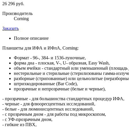
26 296 руб.
Производитель
Corning
Заказать
Полное описание
Планшеты для ИФА и ИФлА, Corning:
Формат - 96-, 384- и 1536-луночные,
форма дна - плоская, V-, U- образная, Easy Wash,
объем ячейки - стандартный или уменьшенный (площадь д
нестерильные и стерильные (стерилизованы гамма-излуч
разборные (стрипованные) или цельнолитые (неразборные
штрихкодированные (Bar Code),
прозрачные и непрозрачные (белые и черные),
- прозрачные - для большинства стандартных процедур ИФА,
- черные - для флюоресцентных исследований,
- белые - для люминисцентных исследований,
- с прозрачным дном - для работы под микроскопом,
- с УФ-прозрачным дном,
- гибкие из ПВХ,