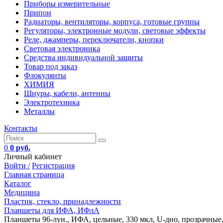
Приборы измерительные
Припои
Радиаторы, вентиляторы, корпуса, готовые группы
Регуляторы, электронные модули, световые эффекты
Реле, джамперы, переключатели, кнопки
Световая электроника
Средства индивидуальной защиты
Товар под заказ
Флокулянты
ХИМИЯ
Шнуры, кабели, антенны
Электротехника
Металлы
Контакты
0
0 руб.
Личный кабинет
Войти /
Регистрация
Главная страница
Каталог
Медицина
Пластик, стекло, принадлежности
Планшеты для ИФА, ИФлА
Планшеты 96-лун., ИФА, цельные, 330 мкл, U-дно, прозрачные,