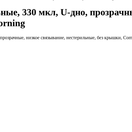
ые, 330 мкл, U-дно, прозрачн
orning