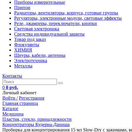
Приборы измерительные
Припои
Радиаторы, вентиляторы, корпуса, готовые группы
Регуляторы, электронные модули, световые эффекты
Реле, джамперы, переключатели, кнопки
Световая электроника
Средства индивидуальной защиты
Товар под заказ
Флокулянты
ХИМИЯ
Шнуры, кабели, антенны
Электротехника
Металлы
Контакты
0
0 руб.
Личный кабинет
Войти /
Регистрация
Главная страница
Каталог
Медицина
Пластик, стекло, принадлежности
Концентраторы Кудерна-Даниша
Пробирка для концентрирования 15 мл Slow-Dry с зажимами, высо