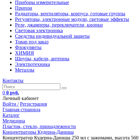
Приборы измерительные
Припои
Радиаторы, вентиляторы, корпуса, готовые группы
Регуляторы, электронные модули, световые эффекты
Реле, джамперы, переключатели, кнопки
Световая электроника
Средства индивидуальной защиты
Товар под заказ
Флокулянты
ХИМИЯ
Шнуры, кабели, антенны
Электротехника
Металлы
Контакты
0
0 руб.
Личный кабинет
Войти /
Регистрация
Главная страница
Каталог
Медицина
Пластик, стекло, принадлежности
Концентраторы Кудерна-Даниша
Концентратор Кудерна-Даниша 250 мл с зажимами, высота 560 мм,