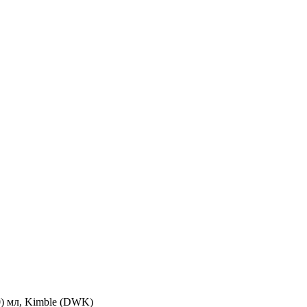
0) мл, Kimble (DWK)