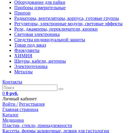
Оборудование для пайки
Приборы измерительные
Припои
Радиаторы, вентиляторы, корпуса, готовые группы
Регуляторы, электронные модули, световые эффекты
Реле, джамперы, переключатели, кнопки
Световая электроника
Средства индивидуальной защиты
Товар под заказ
Флокулянты
ХИМИЯ
Шнуры, кабели, антенны
Электротехника
Металлы
Контакты
0
0 руб.
Личный кабинет
Войти /
Регистрация
Главная страница
Каталог
Медицина
Пластик, стекло, принадлежности
Кассеты, формы заливочные, лезвия для гистологии