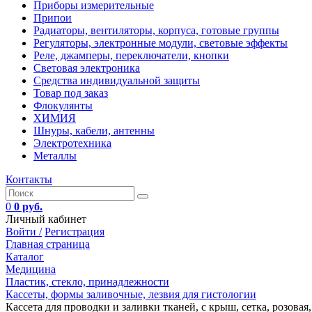
Приборы измерительные
Припои
Радиаторы, вентиляторы, корпуса, готовые группы
Регуляторы, электронные модули, световые эффекты
Реле, джамперы, переключатели, кнопки
Световая электроника
Средства индивидуальной защиты
Товар под заказ
Флокулянты
ХИМИЯ
Шнуры, кабели, антенны
Электротехника
Металлы
Контакты
0
0 руб.
Личный кабинет
Войти /
Регистрация
Главная страница
Каталог
Медицина
Пластик, стекло, принадлежности
Кассеты, формы заливочные, лезвия для гистологии
Кассета для проводки и заливки тканей, с крыш, сетка, розовая, 