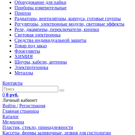
Оборудование для пайки
Приборы измерительные
Припои
Радиаторы, вентиляторы, корпуса, готовые группы
Регуляторы, электронные модули, световые эффекты
Реле, джамперы, переключатели, кнопки
Световая электроника
Средства индивидуальной защиты
Товар под заказ
Флокулянты
ХИМИЯ
Шнуры, кабели, антенны
Электротехника
Металлы
Контакты
0
0 руб.
Личный кабинет
Войти /
Регистрация
Главная страница
Каталог
Медицина
Пластик, стекло, принадлежности
Кассеты, формы заливочные, лезвия для гистологии