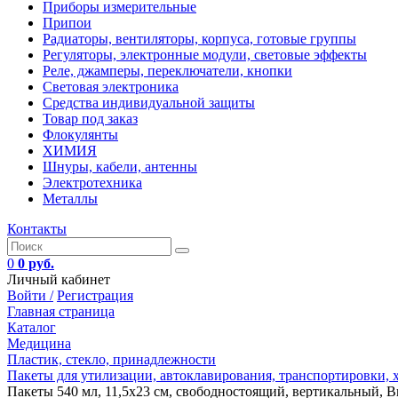
Приборы измерительные
Припои
Радиаторы, вентиляторы, корпуса, готовые группы
Регуляторы, электронные модули, световые эффекты
Реле, джамперы, переключатели, кнопки
Световая электроника
Средства индивидуальной защиты
Товар под заказ
Флокулянты
ХИМИЯ
Шнуры, кабели, антенны
Электротехника
Металлы
Контакты
0
0 руб.
Личный кабинет
Войти /
Регистрация
Главная страница
Каталог
Медицина
Пластик, стекло, принадлежности
Пакеты для утилизации, автоклавирования, транспортировки, 
Пакеты 540 мл, 11,5х23 см, свободностоящий, вертикальный, Вир