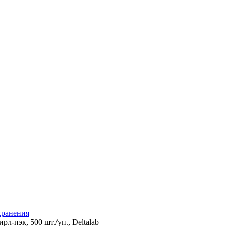
хранения
л-пэк, 500 шт./уп., Deltalab