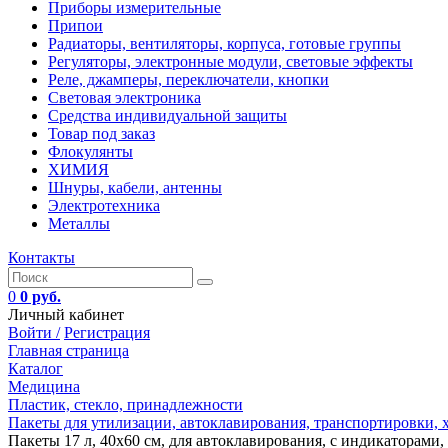
Приборы измерительные
Припои
Радиаторы, вентиляторы, корпуса, готовые группы
Регуляторы, электронные модули, световые эффекты
Реле, джамперы, переключатели, кнопки
Световая электроника
Средства индивидуальной защиты
Товар под заказ
Флокулянты
ХИМИЯ
Шнуры, кабели, антенны
Электротехника
Металлы
Контакты
0
0 руб.
Личный кабинет
Войти /
Регистрация
Главная страница
Каталог
Медицина
Пластик, стекло, принадлежности
Пакеты для утилизации, автоклавирования, транспортировки, 
Пакеты 17 л, 40х60 см, для автоклавирования, с индикаторами,