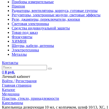
Приборы измерительные
Припои
Радиаторы, вентиляторы, корпуса, готовые группы
Регуляторы, электронные модули, световые эффекты
Реле, джамперы, переключатели, кнопки
Световая электроника
Средства индивидуальной защиты
Товар под заказ
Флокулянты
ХИМИЯ
Шнуры, кабели, антенны
Электротехника
Металлы
Контакты
0
0 руб.
Личный кабинет
Войти /
Регистрация
Главная страница
Каталог
Медицина
Пластик, стекло, принадлежности
Капельницы
Капельница дозирующая 10 мл, с колпачком, шлиф 10/13, ХС, 1 