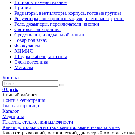
Приборы измерительные
Припои
Радиаторы, вентиляторы, корпуса, готовые группы
Регуляторы, электронные модули, световые эффекты
Реле, джамперы, переключатели, кнопки
Световая электроника
Средства индивидуальной защиты
Товар под заказ
Флокулянты
ХИМИЯ
Шнуры, кабели, антенны
Электротехника
Металлы
Контакты
0
0 руб.
Личный кабинет
Войти /
Регистрация
Главная страница
Каталог
Медицина
Пластик, стекло, принадлежности
Ключи для обжима и открывания алюминиевых крышек
Ключ открывающий, механический, диаметр 20 мм, сталь с п