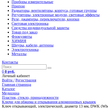
Приборы измерительные
Припои
Радиаторы, вентиляторы, корпуса, готовые группы
Регуляторы, электронные модули, световые эффекты
Реле, джамперы, переключатели, кнопки
Световая электроника
Средства индивидуальной защиты
Товар под заказ
Флокулянты
ХИМИЯ
Шнуры, кабели, антенны
Электротехника
Металлы
Контакты
0
0 руб.
Личный кабинет
Войти /
Регистрация
Главная страница
Каталог
Медицина
Пластик, стекло, принадлежности
Ключи для обжима и открывания алюминиевых крышек
Ключ открывающий, электрический, диаметр 13 мм, DWK (Whe