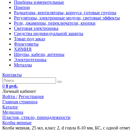
Приборы измерительные
Припои
Радиаторы, вентиляторы, корпуса, готовые группы
Регуляторы, электронные модули, световые эффекты
Реле, джамперы, переключатели, кнопки
Световая электроника
Средства индивидуальной защиты
Товар под заказ
Флокулянты
ХИМИЯ
Шнуры, кабели, антенны
Электротехника
Металлы
Контакты
0
0 руб.
Личный кабинет
Войти /
Регистрация
Главная страница
Каталог
Медицина
Пластик, стекло, принадлежности
Колбы мерные
Колба мерная, 25 мл, класс 2, d горла 8-10 мм, БС, с одной отме