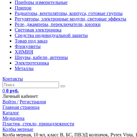
Приборы измерительные
Припои
Радиаторы, вентиляторы, корпуса, готовые группы
Регуляторы, электронные модули, световые эффекты
Реле, джамперы, переключатели, кнопки
Световая электроника
Средства индивидуальной защиты
Товар под заказ
Флокулянты
ХИМИЯ
Шнуры, кабели, антенны
Электротехника
Металлы
Контакты
0
0 руб.
Личный кабинет
Войти /
Регистрация
Главная страница
Каталог
Медицина
Пластик, стекло, принадлежности
Колбы мерные
Колба мерная, 10 мл, класс В, БС, ПВЭД колпачок, Pyrex Vista, 1