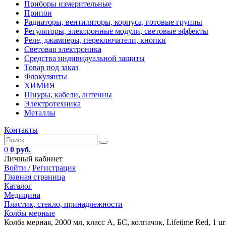
Приборы измерительные
Припои
Радиаторы, вентиляторы, корпуса, готовые группы
Регуляторы, электронные модули, световые эффекты
Реле, джамперы, переключатели, кнопки
Световая электроника
Средства индивидуальной защиты
Товар под заказ
Флокулянты
ХИМИЯ
Шнуры, кабели, антенны
Электротехника
Металлы
Контакты
0
0 руб.
Личный кабинет
Войти /
Регистрация
Главная страница
Каталог
Медицина
Пластик, стекло, принадлежности
Колбы мерные
Колба мерная, 2000 мл, класс А, БС, колпачок, Lifetime Red, 1 шт.