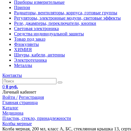
Приборы измерительные
Припои
Радиаторы, вентиляторы, корпуса, готовые группы
Регуляторы, электронные модули, световые эффекты
Реле, джамперы, переключатели, кнопки
Световая электроника
Средства индивидуальной защиты
Товар под заказ
Флокулянты
ХИМИЯ
Шнуры, кабели, антенны
Электротехника
Металлы
Контакты
0
0 руб.
Личный кабинет
Войти /
Регистрация
Главная страница
Каталог
Медицина
Пластик, стекло, принадлежности
Колбы мерные
Колба мерная, 200 мл, класс А, БС, стеклянная крышка 13, сертиф