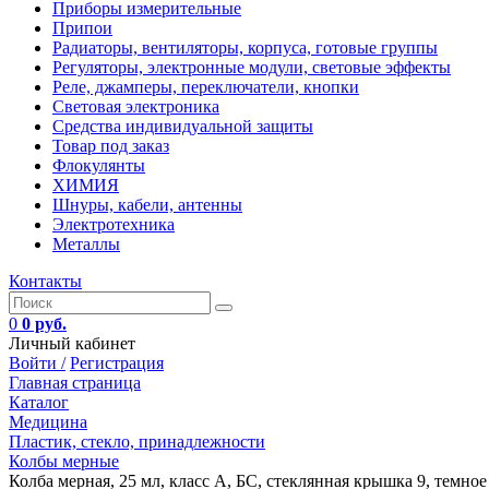
Приборы измерительные
Припои
Радиаторы, вентиляторы, корпуса, готовые группы
Регуляторы, электронные модули, световые эффекты
Реле, джамперы, переключатели, кнопки
Световая электроника
Средства индивидуальной защиты
Товар под заказ
Флокулянты
ХИМИЯ
Шнуры, кабели, антенны
Электротехника
Металлы
Контакты
0
0 руб.
Личный кабинет
Войти /
Регистрация
Главная страница
Каталог
Медицина
Пластик, стекло, принадлежности
Колбы мерные
Колба мерная, 25 мл, класс А, БС, стеклянная крышка 9, темное ст