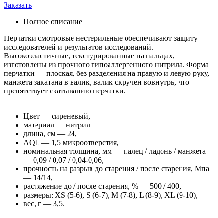
Заказать
Полное описание
Перчатки смотровые нестерильные обеспечивают защиту
исследователей и результатов исследований.
Высокоэластичные, текстурированные на пальцах,
изготовлены из прочного гипоаллергенного нитрила. Форма
перчатки — плоская, без разделения на правую и левую руку,
манжета закатана в валик, валик скручен вовнутрь, что
препятствует скатыванию перчатки.
Цвет — сиреневый,
материал — нитрил,
длина, см — 24,
AQL — 1,5 микроотверстия,
номинальная толщина, мм — палец / ладонь / манжета
— 0,09 / 0,07 / 0,04-0,06,
прочность на разрыв до старения / после старения, Мпа
— 14/14,
растяжение до / после старения, % — 500 / 400,
размеры: XS (5-6), S (6-7), M (7-8), L (8-9), XL (9-10),
вес, г — 3,5.