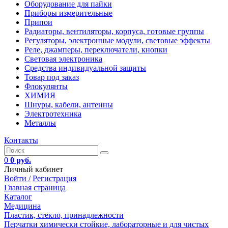
Оборудование для пайки
Приборы измерительные
Припои
Радиаторы, вентиляторы, корпуса, готовые группы
Регуляторы, электронные модули, световые эффекты
Реле, джамперы, переключатели, кнопки
Световая электроника
Средства индивидуальной защиты
Товар под заказ
Флокулянты
ХИМИЯ
Шнуры, кабели, антенны
Электротехника
Металлы
Контакты
0
0 руб.
Личный кабинет
Войти /
Регистрация
Главная страница
Каталог
Медицина
Пластик, стекло, принадлежности
Перчатки химически стойкие, лабораторные и для чистых