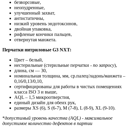
безворсовые,
неопудренные,
улучшенный захват,
антистатичны,
низкий уровень эндотоксинов,
двойная упаковка,
рифленые кончики пальцев,
отвернутая манжета.
Перчатки нитриловые G3 NXT:
Цвет – белый,
нестерильные (стерильные перчатки -
по запросу
),
длина, см — 30,
номинальная толщина, мм, ср.палец/ладонь/манжета –
0,16/0,13/0,10,
сертифицированы для работы в чистых помещениях
класса ISO 3 и выше,
AQL – 1,5 микроотверстия,
единый дизайн для обеих рук,
размеры XS (6), S (6-7), M (7-8), L (8-9), XL (9-10).
*
допустимый уровень качества (AQL) - максимальное
допустимое количество дефектов в партии