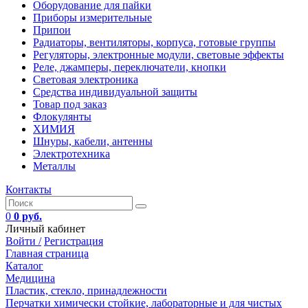
Оборудование для пайки
Приборы измерительные
Припои
Радиаторы, вентиляторы, корпуса, готовые группы
Регуляторы, электронные модули, световые эффекты
Реле, джамперы, переключатели, кнопки
Световая электроника
Средства индивидуальной защиты
Товар под заказ
Флокулянты
ХИМИЯ
Шнуры, кабели, антенны
Электротехника
Металлы
Контакты
0
0 руб.
Личный кабинет
Войти /
Регистрация
Главная страница
Каталог
Медицина
Пластик, стекло, принадлежности
Перчатки химически стойкие, лабораторные и для чистых