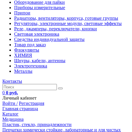
Оборудование для пайки
Приборы измерительные
Припои
Радиаторы, вентиляторы, корпуса, готовые группы
Регуляторы, электронные модули, световые эффекты
Реле, джамперы, переключатели, кнопки
Световая электроника
Средства индивидуальной защиты
Товар под заказ
Флокулянты
ХИМИЯ
Шнуры, кабели, антенны
Электротехника
Металлы
Контакты
0
0 руб.
Личный кабинет
Войти /
Регистрация
Главная страница
Каталог
Медицина
Пластик, стекло, принадлежности
Перчатки химически стойкие, лабораторные и для чистых