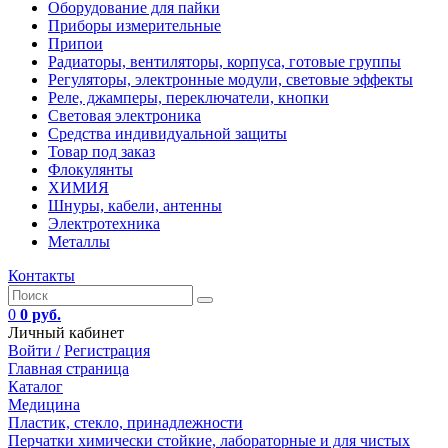
Оборудование для пайки
Приборы измерительные
Припои
Радиаторы, вентиляторы, корпуса, готовые группы
Регуляторы, электронные модули, световые эффекты
Реле, джамперы, переключатели, кнопки
Световая электроника
Средства индивидуальной защиты
Товар под заказ
Флокулянты
ХИМИЯ
Шнуры, кабели, антенны
Электротехника
Металлы
Контакты
0
0 руб.
Личный кабинет
Войти /
Регистрация
Главная страница
Каталог
Медицина
Пластик, стекло, принадлежности
Перчатки химически стойкие, лабораторные и для чистых