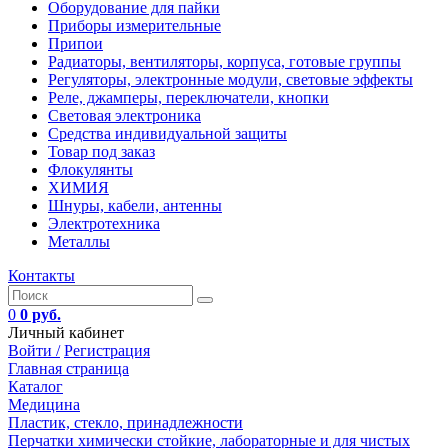
Оборудование для пайки
Приборы измерительные
Припои
Радиаторы, вентиляторы, корпуса, готовые группы
Регуляторы, электронные модули, световые эффекты
Реле, джамперы, переключатели, кнопки
Световая электроника
Средства индивидуальной защиты
Товар под заказ
Флокулянты
ХИМИЯ
Шнуры, кабели, антенны
Электротехника
Металлы
Контакты
0
0 руб.
Личный кабинет
Войти /
Регистрация
Главная страница
Каталог
Медицина
Пластик, стекло, принадлежности
Перчатки химически стойкие, лабораторные и для чистых