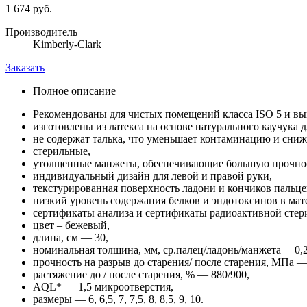
1 674 руб.
Производитель
Kimberly-Clark
Заказать
Полное описание
Рекомендованы для чистых помещений класса ISO 5 и вы
изготовлены из латекса на основе натурального каучука 
не содержат талька, что уменьшает контаминацию и сни
стерильные,
утолщенные манжеты, обеспечивающие большую прочност
индивидуальный дизайн для левой и правой руки,
текстурированная поверхность ладони и кончиков пальце
низкий уровень содержания белков и эндотоксинов в мат
сертификаты анализа и сертификаты радиоактивной стер
цвет – бежевый,
длина, см — 30,
номинальная толщина, мм, ср.палец/ладонь/манжета —0,22
прочность на разрыв до старения/ после старения, МПа —
растяжение до / после старения, % — 880/900,
AQL* — 1,5 микроотверстия,
размеры — 6, 6,5, 7, 7,5, 8, 8,5, 9, 10.