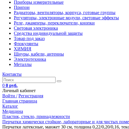
Приборы измерительные
Припои
Радиаторы, вентиляторы, корпуса, готовые группы
Регуляторы, электронные модули, световые эффекты
Реле, джамперы, переключатели, кнопки
Световая электроника
Средства индивидуальной защиты
Товар под заказ
Флокулянты
ХИМИЯ
Шнуры, кабели, антенны
Электротехника
Металлы
Контакты
0
0 руб.
Личный кабинет
Войти /
Регистрация
Главная страница
Каталог
Медицина
Пластик, стекло, принадлежности
Перчатки химически стойкие, лабораторные и для чистых пом
Перчатки латексные, манжет 30 см, толщина 0,22/0,20/0,16, те