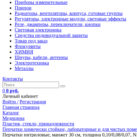
Приборы измерительные
Припои
Радиаторы, вентиляторы, корпуса, готовые группы
Регуляторы, электронные модули, световые эффекты
Реле, джамперы, переключатели, кнопки
Световая электроника
Средства индивидуальной защиты
Товар под заказ
Флокулянты
ХИМИЯ
Шнуры, кабели, антенны
Электротехника
Металлы
Контакты
0
0 руб.
Личный кабинет
Войти /
Регистрация
Главная страница
Каталог
Медицина
Пластик, стекло, принадлежности
Перчатки химически стойкие, лабораторные и для чистых пом
Перчатки нитриловые, манжет 30 см, толщина 0,10/0,08/0,07, Nit