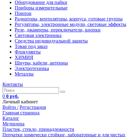
Оборудование для пайки
Приборы измерительные
Припои
Радиаторы, вентиляторы, корпуса, готовые группы
Регуляторы, электронные модули, световые эффекты
Реле, джамперы, переключатели, кнопки
Световая электроника
Средства индивидуальной защиты
Товар под заказ
Флокулянты
ХИМИЯ
Шнуры, кабели, антенны
Электротехника
Металлы
Контакты
0
0 руб.
Личный кабинет
Войти /
Регистрация
Главная страница
Каталог
Медицина
Пластик, стекло, принадлежности
Перчатки химически стойкие, лабораторные и для чистых