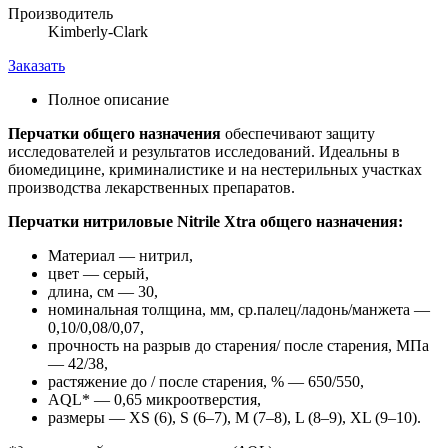
Производитель
Kimberly-Clark
Заказать
Полное описание
Перчатки общего назначения
обеспечивают защиту
исследователей и результатов исследований. Идеальны в
биомедицине, криминалистике и на нестерильных участках
производства лекарственных препаратов.
Перчатки нитриловые Nitrile Xtra общего назначения:
Материал — нитрил,
цвет — серый,
длина, см — 30,
номинальная толщина, мм, ср.палец/ладонь/манжета —
0,10/0,08/0,07,
прочность на разрыв до старения/ после старения, МПа
— 42/38,
растяжение до / после старения, % — 650/550,
AQL* — 0,65 микроотверстия,
размеры — XS (6), S (6–7), M (7–8), L (8–9), XL (9–10).