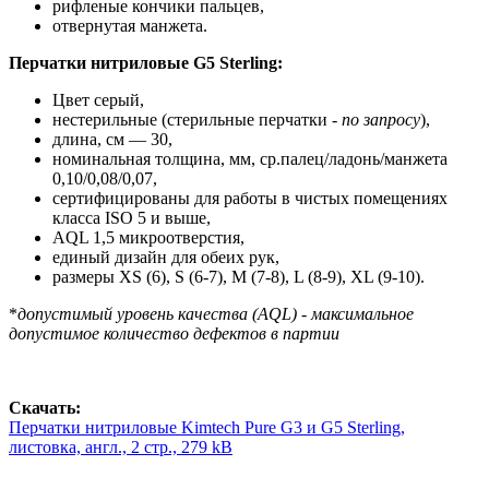
рифленые кончики пальцев,
отвернутая манжета.
Перчатки нитриловые G5 Sterling:
Цвет серый,
нестерильные (стерильные перчатки -
по запросу
),
длина, см — 30,
номинальная толщина, мм, ср.палец/ладонь/манжета
0,10/0,08/0,07,
сертифицированы для работы в чистых помещениях
класса ISO 5 и выше,
AQL 1,5 микроотверстия,
единый дизайн для обеих рук,
размеры XS (6), S (6-7), M (7-8), L (8-9), XL (9-10).
*
допустимый уровень качества (AQL) - максимальное
допустимое количество дефектов в партии
Скачать:
Перчатки нитриловые Kimtech Pure G3 и G5 Sterling,
листовка, англ., 2 стр., 279 kB