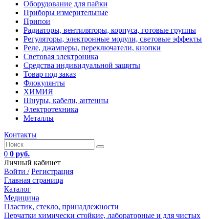
Оборудование для пайки
Приборы измерительные
Припои
Радиаторы, вентиляторы, корпуса, готовые группы
Регуляторы, электронные модули, световые эффекты
Реле, джамперы, переключатели, кнопки
Световая электроника
Средства индивидуальной защиты
Товар под заказ
Флокулянты
ХИМИЯ
Шнуры, кабели, антенны
Электротехника
Металлы
Контакты
0
0 руб.
Личный кабинет
Войти /
Регистрация
Главная страница
Каталог
Медицина
Пластик, стекло, принадлежности
Перчатки химически стойкие, лабораторные и для чистых