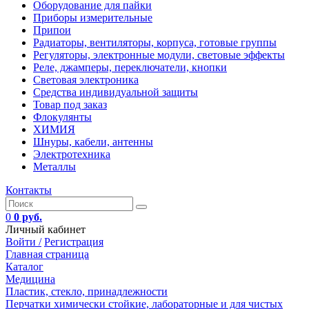
Оборудование для пайки
Приборы измерительные
Припои
Радиаторы, вентиляторы, корпуса, готовые группы
Регуляторы, электронные модули, световые эффекты
Реле, джамперы, переключатели, кнопки
Световая электроника
Средства индивидуальной защиты
Товар под заказ
Флокулянты
ХИМИЯ
Шнуры, кабели, антенны
Электротехника
Металлы
Контакты
0
0 руб.
Личный кабинет
Войти /
Регистрация
Главная страница
Каталог
Медицина
Пластик, стекло, принадлежности
Перчатки химически стойкие, лабораторные и для чистых