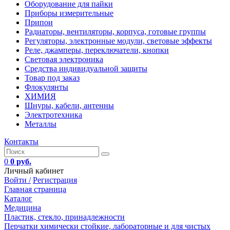
Оборудование для пайки
Приборы измерительные
Припои
Радиаторы, вентиляторы, корпуса, готовые группы
Регуляторы, электронные модули, световые эффекты
Реле, джамперы, переключатели, кнопки
Световая электроника
Средства индивидуальной защиты
Товар под заказ
Флокулянты
ХИМИЯ
Шнуры, кабели, антенны
Электротехника
Металлы
Контакты
0
0 руб.
Личный кабинет
Войти /
Регистрация
Главная страница
Каталог
Медицина
Пластик, стекло, принадлежности
Перчатки химически стойкие, лабораторные и для чистых