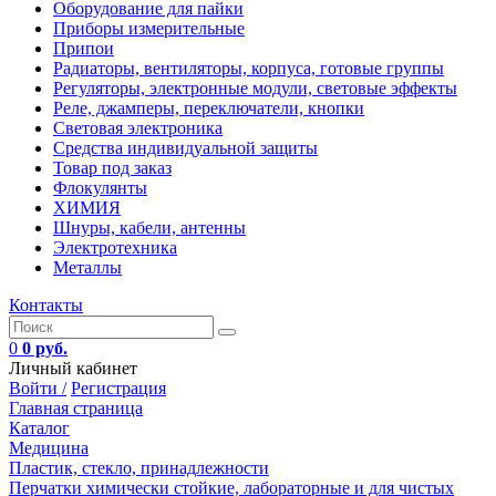
Оборудование для пайки
Приборы измерительные
Припои
Радиаторы, вентиляторы, корпуса, готовые группы
Регуляторы, электронные модули, световые эффекты
Реле, джамперы, переключатели, кнопки
Световая электроника
Средства индивидуальной защиты
Товар под заказ
Флокулянты
ХИМИЯ
Шнуры, кабели, антенны
Электротехника
Металлы
Контакты
0
0 руб.
Личный кабинет
Войти /
Регистрация
Главная страница
Каталог
Медицина
Пластик, стекло, принадлежности
Перчатки химически стойкие, лабораторные и для чистых