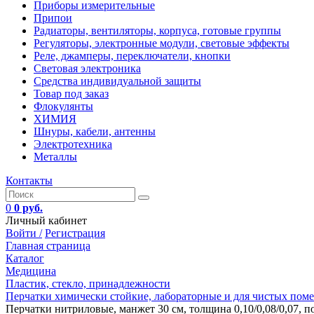
Приборы измерительные
Припои
Радиаторы, вентиляторы, корпуса, готовые группы
Регуляторы, электронные модули, световые эффекты
Реле, джамперы, переключатели, кнопки
Световая электроника
Средства индивидуальной защиты
Товар под заказ
Флокулянты
ХИМИЯ
Шнуры, кабели, антенны
Электротехника
Металлы
Контакты
0
0 руб.
Личный кабинет
Войти /
Регистрация
Главная страница
Каталог
Медицина
Пластик, стекло, принадлежности
Перчатки химически стойкие, лабораторные и для чистых пом
Перчатки нитриловые, манжет 30 см, толщина 0,10/0,08/0,07, по