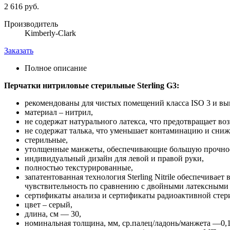
2 616 руб.
Производитель
Kimberly-Clark
Заказать
Полное описание
Перчатки нитриловые стерильные Sterling G3:
рекомендованы для чистых помещений класса ISO 3 и вы
материал – нитрил,
не содержат натурального латекса, что предотвращает во
не содержат талька, что уменьшает контаминацию и сни
стерильные,
утолщенные манжеты, обеспечивающие большую прочност
индивидуальный дизайн для левой и правой руки,
полностью текстурированные,
запатентованная технология Sterling Nitrile обеспечива
чувствительность по сравнению с двойными латексными
сертификаты анализа и сертификаты радиоактивной стер
цвет – серый,
длина, см — 30,
номинальная толщина, мм, ср.палец/ладонь/манжета —0,10