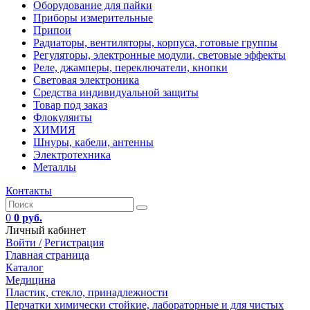
Оборудование для пайки
Приборы измерительные
Припои
Радиаторы, вентиляторы, корпуса, готовые группы
Регуляторы, электронные модули, световые эффекты
Реле, джамперы, переключатели, кнопки
Световая электроника
Средства индивидуальной защиты
Товар под заказ
Флокулянты
ХИМИЯ
Шнуры, кабели, антенны
Электротехника
Металлы
Контакты
0
0 руб.
Личный кабинет
Войти /
Регистрация
Главная страница
Каталог
Медицина
Пластик, стекло, принадлежности
Перчатки химически стойкие, лабораторные и для чистых