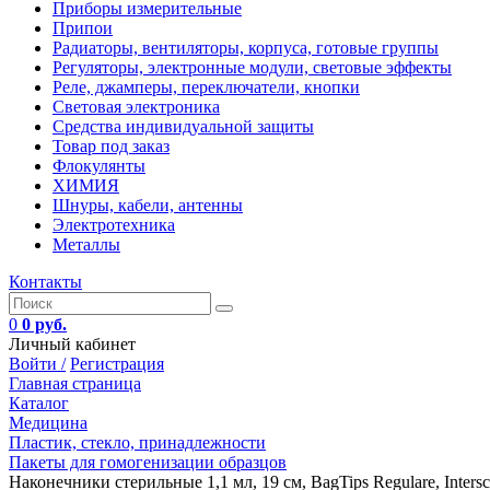
Приборы измерительные
Припои
Радиаторы, вентиляторы, корпуса, готовые группы
Регуляторы, электронные модули, световые эффекты
Реле, джамперы, переключатели, кнопки
Световая электроника
Средства индивидуальной защиты
Товар под заказ
Флокулянты
ХИМИЯ
Шнуры, кабели, антенны
Электротехника
Металлы
Контакты
0
0 руб.
Личный кабинет
Войти /
Регистрация
Главная страница
Каталог
Медицина
Пластик, стекло, принадлежности
Пакеты для гомогенизации образцов
Наконечники стерильные 1,1 мл, 19 см, BagTips Regulare, Intersc